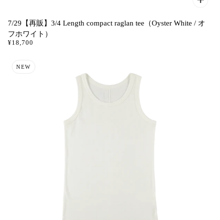
7/29【再販】3/4 Length compact raglan tee（Oyster White / オ
フホワイト）
¥18,700
NEW