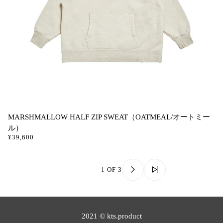
MARSHMALLOW HALF ZIP SWEAT（OATMEAL/オートミー
ル）
¥39,600
1 OF 3
2021 © kts.product