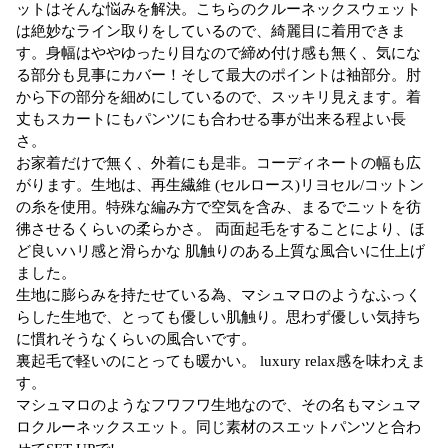
ットはそんな悩みを解決。こちらのクルーネックスウェット
は絶妙なライン取りをしているので、綺麗目に着用できま
す。身幅はややゆったり目なので締め付け感も無く、気にな
る部分も見事にカバー！そして最大のポイントは袖部分。肘
から下の部分を細めにしているので、スッキリ見えます。着
丈もスカートにもパンツにも合わせる事が出来る程よい長
さ。
お家着だけで無く、外着にも是非。コーディネートの幅も広
がります。生地は、再生繊維 (セルロース)リヨセル/コットン
の糸を使用。特殊な編み方で空気を含み、まるでニットを彷
彿させるくらいの柔らかさ。 両面起毛をすることにより、ほ
ど良いハリ感と滑らかな 肌触りのある上質な風合いに仕上げ
ました。
生地に膨らみを持たせている為、マシュマロのようなふっく
らした生地で、とっても優しい肌触り。思わず優しい気持ち
に慣れそうなくらいの風合いです。
裏起毛で軽いのにとっても暖かい。 luxury relax感を味わえま
す。
マシュマロのようなフワフワ生地なので、その名もマシュマ
ロクルーネックスエット。同じ素材のスエットパンツと合わ