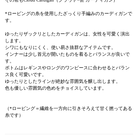
その名もCloud Cardigan（クラウド=雲 カーディガン）
*ロービングの糸を使用したざっくり手編みのカーディガンで
す。
ゆったりザックリとしたカーディガンは、女性を可愛く演出
します。
シワにもなりにくく、使い易さ抜群なアイテムです。
インナーは少し首元が開いたものを着るとバランスが良いで
す。
ボトムはレギンスやロングのワンピースに合わせるとバラン
ス良く可愛いです。
ゆったりとしたラインが絶妙な雰囲気を醸し出します。
色も優しい雰囲気の色めをチョイスしています。
（*ロービング＝
繊維を一方向に引きそろえて甘く撚ってある
糸です）