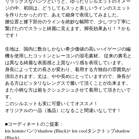
リラックスなパンツというと、ゆったりシルエットのイメー
ジの中、初回は、どうしてもスッと美しいラインのスエット
を作りたかったので、あえて細身で表現してみました。
腰位置と膝下部分のラインを絶妙な幅間で、少しづつ丁寧に
繋げたのでスラッと綺麗に見えます。脚長効果あり！？かも
です！
生地は、国内に数台しかない希少価値の高いハイゲージの編
機を使用したコットンとレーヨンの混毛素材。 従来の裏毛と
は異なる綺麗な表面感と上質なハリ感を表現しています。
身長によって丈の長さが変わり、着用する方独自の雰囲気が
演出されます。丈は、やや長めにとっていますので、身長が
ある方はピッタリなレングスで履いて頂くことが出来ます。
また小柄な方は裾をクシュクシュさせて着用して頂きたいで
す。
このシルエットも実に可愛いくてオススメ！
オリジナルの一品（逸品）になること間違いなしです！
■コーディネートのご提案：
kts homieパンツshadow (Black)× kts coolタンクトップshadow
(Black)