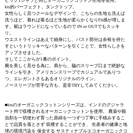
ビッグTシャツと同じオーガニックコットン生地を使用。
kts的パーフェクト、タンクトップ。
女性らしく且つクールなデザインで、こちらの生地も洗えば
洗うほど、着れば着るほど生地が柔らかくなりFit感が増しま
す。裾はラウンドになっているので IN or OUTでもスッキ
リ。
ウエストラインはあえて細身にし、バスト部分は余裕を持た
すというトリッキーなパターンを引くことで、女性らしさを
アップさせました。
そしてここからが1番のポイント。
腕を美しく見せる為に、肩から、脇のスリーブ口まで絶妙な
ラインを引き、アメリカンスリーブでカジュアルでありつ
つ、エレガントさもあるオリジナルのライン。
ノースリーブが苦手な方も、是非TRYしてみてください。
■ktsのオーガニックコットンシリーズは、インドのグジャラ
ート州で収穫されるオーガニックコットンを使用。 農薬や殺
虫剤を一切使わず育った原綿を一つずつ丁寧に手積みするこ
とで品質を落とさず 収穫することができ、 生産者の健康と地
球の環境汚染を 保全する サスティナブルエコオーガニックコ