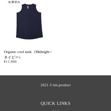
在庫切れ
Organic cool tank（Midnight /
ネイビー）
¥11,900
2021 © kts.product
QUICK LINKS